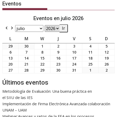
Eventos
Eventos en julio 2026
Previous
Next
Month
Year
LUNES
MARTES
MIÉRCOLES
JUEVES
VIERNES
SÁBADO
DOM
L
M
W
J
V
S
D
29
30
1
2
3
4
5
29
30
1
2
3
4
5
junio,
junio,
julio,
julio,
julio,
julio,
julio,
6
7
8
9
10
11
12
6
7
8
9
10
11
12
2026
2026
2026
2026
2026
2026
2026
julio,
julio,
julio,
julio,
julio,
julio,
julio
13
14
15
16
17
18
19
13
14
15
16
17
18
19
2026
2026
2026
2026
2026
2026
2026
julio,
julio,
julio,
julio,
julio,
julio,
julio
20
21
22
23
24
25
26
20
21
22
23
24
25
26
2026
2026
2026
2026
2026
2026
2026
julio,
julio,
julio,
julio,
julio,
julio,
julio
27
28
29
30
31
1
2
27
28
29
30
31
1
2
2026
2026
2026
2026
2026
2026
2026
julio,
julio,
julio,
julio,
julio,
agosto,
agos
2026
2026
2026
2026
2026
2026
2026
Últimos eventos
Metodología de Evaluación: Una buena práctica en
el SIIU de las IES
Implementación de Firma Electrónica Avanzada colaboración
UNAM – UAM
Webinar:Avances y retos de la FEA en los procesos