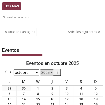
LEER MÁS
Eventos pasados
Navegación
Artículos antiguos
Artículos siguientes
de
entradas
Eventos
Eventos en octubre 2025
Previous
Next
Month
Year
LUNES
MARTES
MIÉRCOLES
JUEVES
VIERNES
SÁBADO
DOM
L
M
W
J
V
S
D
29
30
1
2
3
4
5
29
30
1
2
3
4
5
septiembre,
septiembre,
octubre,
octubre,
octubre,
octubre,
octub
6
7
8
9
10
11
12
6
7
8
9
10
11
12
2025
2025
2025
2025
2025
2025
2025
octubre,
octubre,
octubre,
octubre,
octubre,
octubre,
octu
13
14
15
16
17
18
19
13
14
15
16
17
18
19
2025
2025
2025
2025
2025
2025
2025
octubre,
octubre,
octubre,
octubre,
octubre,
octubre,
octu
20
21
22
23
24
25
26
20
21
22
23
24
25
26