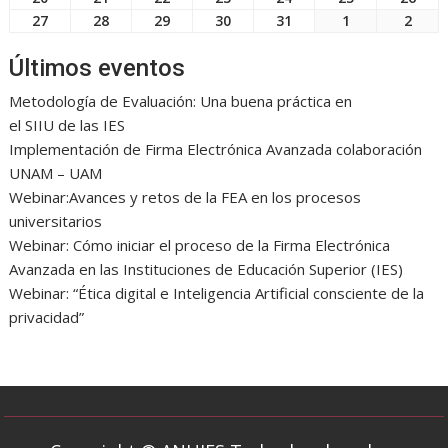
2025
2025
2025
2025
2025
2025
2025
octubre,
octubre,
octubre,
octubre,
octubre,
octubre,
octu
27
28
29
30
31
1
2
27
28
29
30
31
1
2
2025
2025
2025
2025
2025
2025
2025
octubre,
octubre,
octubre,
octubre,
octubre,
noviembre,
novi
2025
2025
2025
2025
2025
2025
2025
Últimos eventos
Metodología de Evaluación: Una buena práctica en
el SIIU de las IES
Implementación de Firma Electrónica Avanzada colaboración
UNAM – UAM
Webinar:Avances y retos de la FEA en los procesos
universitarios
Webinar: Cómo iniciar el proceso de la Firma Electrónica
Avanzada en las Instituciones de Educación Superior (IES)
Webinar: “Ética digital e Inteligencia Artificial consciente de la
privacidad”