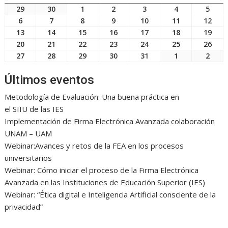
29
30
1
2
3
4
5
29
30
1
2
3
4
5
junio,
junio,
julio,
julio,
julio,
julio,
julio,
6
7
8
9
10
11
12
6
7
8
9
10
11
12
2026
2026
2026
2026
2026
2026
2026
julio,
julio,
julio,
julio,
julio,
julio,
julio
13
14
15
16
17
18
19
13
14
15
16
17
18
19
2026
2026
2026
2026
2026
2026
2026
julio,
julio,
julio,
julio,
julio,
julio,
julio
20
21
22
23
24
25
26
20
21
22
23
24
25
26
2026
2026
2026
2026
2026
2026
2026
julio,
julio,
julio,
julio,
julio,
julio,
julio
27
28
29
30
31
1
2
27
28
29
30
31
1
2
2026
2026
2026
2026
2026
2026
2026
julio,
julio,
julio,
julio,
julio,
agosto,
agos
2026
2026
2026
2026
2026
2026
2026
Últimos eventos
Metodología de Evaluación: Una buena práctica en
el SIIU de las IES
Implementación de Firma Electrónica Avanzada colaboración
UNAM – UAM
Webinar:Avances y retos de la FEA en los procesos
universitarios
Webinar: Cómo iniciar el proceso de la Firma Electrónica
Avanzada en las Instituciones de Educación Superior (IES)
Webinar: “Ética digital e Inteligencia Artificial consciente de la
privacidad”