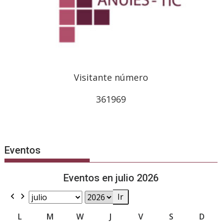
Visitante número
361969
Eventos
Eventos en julio 2026
Previous
Next
Month
Year
LUNES
MARTES
MIÉRCOLES
JUEVES
VIERNES
SÁBADO
DOM
L
M
W
J
V
S
D