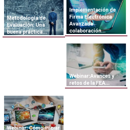
Implementación de
Firma Electrónica
Metodología de
Avanzada
Evaluación: Una
colaboración...
buena práctica...
Webinar:Avances y
retos de la FEA...
Webinar: Cómo iniciar