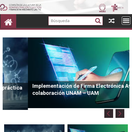
Ir
al
contenido
Implementación de Firma Electrónica Avanzada
a
colaboración UNAM – UAM